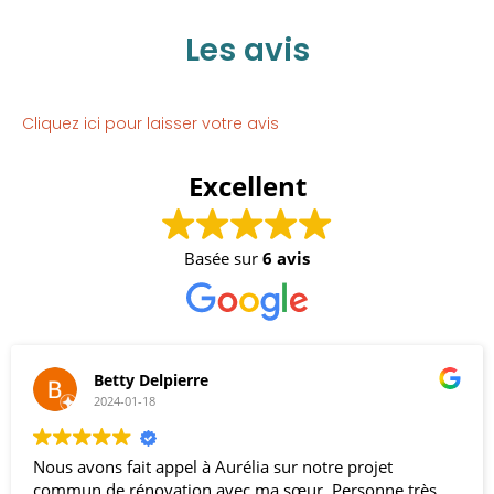
Les avis
Cliquez ici pour laisser votre avis
Excellent
Basée sur
6 avis
Betty Delpierre
2024-01-18
ous avons fait appel à Aurélia sur notre projet
J’
ommun de rénovation avec ma sœur. Personne très
ét